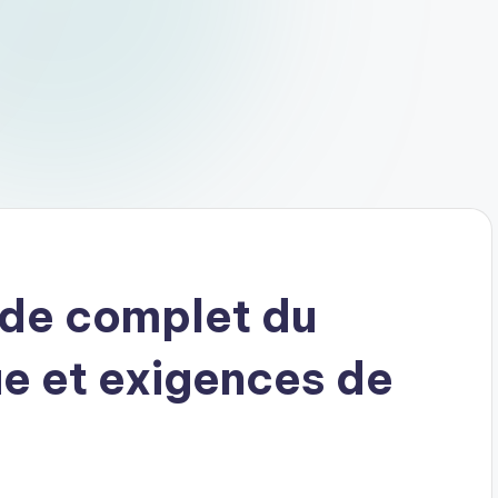
ide complet du
e et exigences de