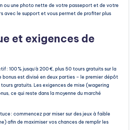
can ou une photo nette de votre passeport et de votre
ours avec le support et vous permet de profiter plus
ue et exigences de
 : 100 % jusqu’à 200 €, plus 50 tours gratuits sur la
 bonus est divisé en deux parties – le premier dépôt
 tours gratuits. Les exigences de mise (wagering
onus, ce qui reste dans la moyenne du marché
stuce : commencez par miser sur des jeux à faible
nne) afin de maximiser vos chances de remplir les