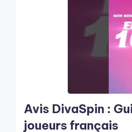
Avis DivaSpin : Gu
joueurs français