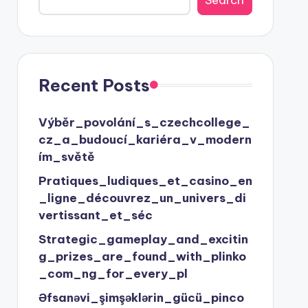
Search
Recent Posts
Výběr_povolání_s_czechcollege_
cz_a_budoucí_kariéra_v_modern
ím_světě
Pratiques_ludiques_et_casino_en
_ligne_découvrez_un_univers_di
vertissant_et_séc
Strategic_gameplay_and_excitin
g_prizes_are_found_with_plinko
_com_ng_for_every_pl
Əfsanəvi_şimşəklərin_gücü_pinco