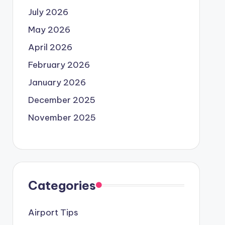
July 2026
May 2026
April 2026
February 2026
January 2026
December 2025
November 2025
Categories
Airport Tips