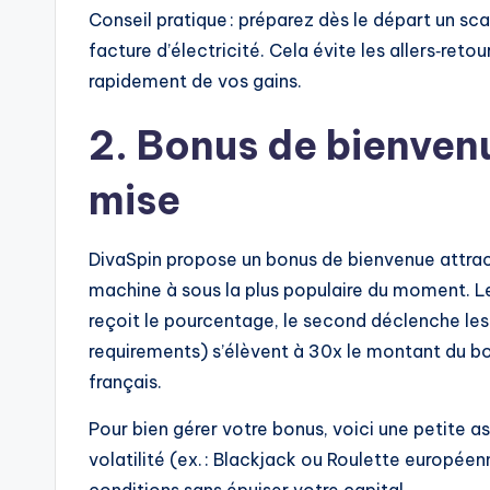
Conseil pratique : préparez dès le départ un s
facture d’électricité. Cela évite les allers‑ret
rapidement de vos gains.
2. Bonus de bienven
mise
DivaSpin propose un bonus de bienvenue attractif
machine à sous la plus populaire du moment. Le
reçoit le pourcentage, le second déclenche les
requirements) s’élèvent à 30x le montant du b
français.
Pour bien gérer votre bonus, voici une petite a
volatilité (ex. : Blackjack ou Roulette europée