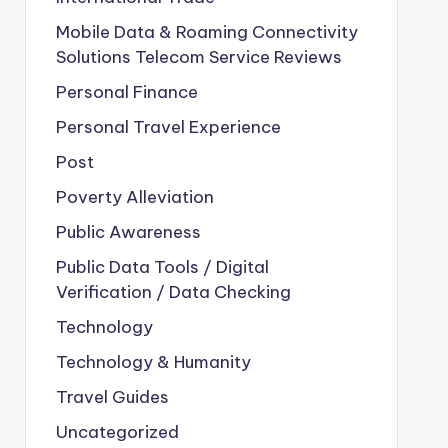
Mobile Data & Roaming Connectivity
Solutions Telecom Service Reviews
Personal Finance
Personal Travel Experience
Post
Poverty Alleviation
Public Awareness
Public Data Tools / Digital
Verification / Data Checking
Technology
Technology & Humanity
Travel Guides
Uncategorized