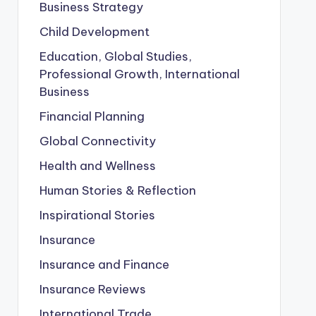
Business Strategy
Child Development
Education, Global Studies,
Professional Growth, International
Business
Financial Planning
Global Connectivity
Health and Wellness
Human Stories & Reflection
Inspirational Stories
Insurance
Insurance and Finance
Insurance Reviews
International Trade