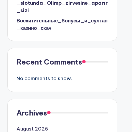
_slotunda_Olimp_zirvəsinə_aparır
_sizi
Восхитительные_бонусы_и_султан
_казино_скач
Recent Comments
No comments to show.
Archives
August 2026