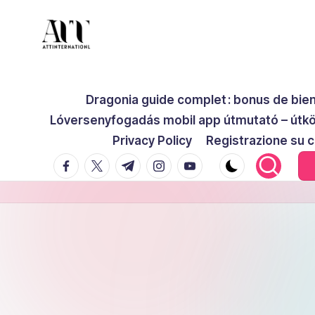
Skip
to
A
ATTINTERNATIONL
content
T
Dragonia guide complet : bonus de bie
&
Lóversenyfogadás mobil app útmutató – útkö
Privacy Policy
Registrazione su c
T
facebook.com
twitter.com
t.me
instagram.com
youtube.com