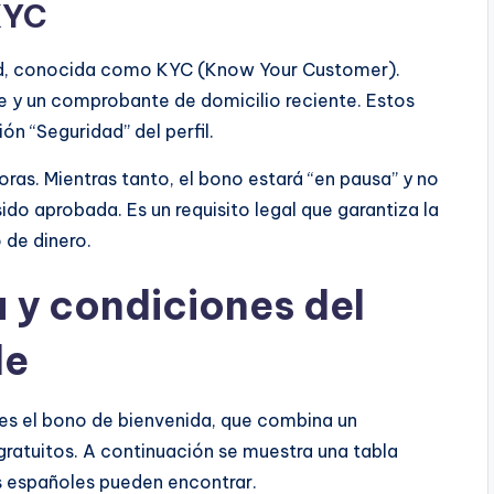
KYC
idad, conocida como KYC (Know Your Customer).
te y un comprobante de domicilio reciente. Estos
n “Seguridad” del perfil.
oras. Mientras tanto, el bono estará “en pausa” y no
sido aprobada. Es un requisito legal que garantiza la
 de dinero.
 y condiciones del
de
es el bono de bienvenida, que combina un
gratuitos. A continuación se muestra una tabla
s españoles pueden encontrar.