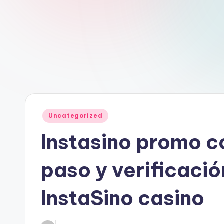
Posted
Uncategorized
in
Instasino promo c
paso y verificació
InstaSino casino