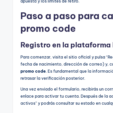
apuesta y los límites de retiro.
Paso a paso para ca
promo code
Registro en la plataforma
Para comenzar, visita el sitio oficial y pulsa 
fecha de nacimiento, dirección de correo) y, cu
promo code
. Es fundamental que la informaci
retrasar la verificación posterior.
Una vez enviado el formulario, recibirás un cor
enlace para activar tu cuenta. Después de la a
activos” y podrás consultar su estado en cual