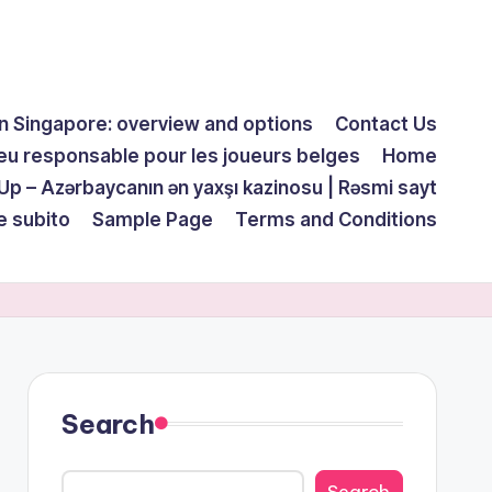
in Singapore: overview and options
Contact Us
jeu responsable pour les joueurs belges
Home
 Up – Azərbaycanın ən yaxşı kazinosu | Rəsmi sayt
e subito
Sample Page
Terms and Conditions
Search