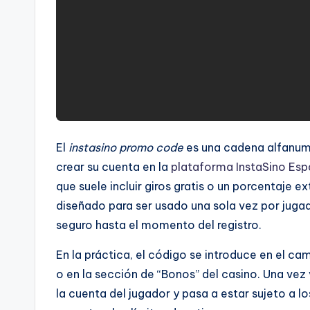
El
instasino promo code
es una cadena alfanumé
crear su cuenta en la
plataforma InstaSino Es
que suele incluir giros gratis o un porcentaje 
diseñado para ser usado una sola vez por jugad
seguro hasta el momento del registro.
En la práctica, el código se introduce en el c
o en la sección de “Bonos” del casino. Una ve
la cuenta del jugador y pasa a estar sujeto a l