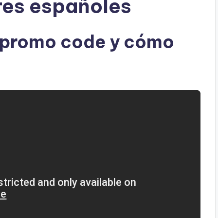
res españoles
o promo code y cómo