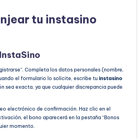
njear tu instasino
 InstaSino
“Registrarse”. Completa los datos personales (nombre,
ando el formulario lo solicite, escribe tu
instasino
ón sea exacta, ya que cualquier discrepancia puede
reo electrónico de confirmación. Haz clic en el
ctivación, el bono aparecerá en la pestaña “Bonos
quier momento.