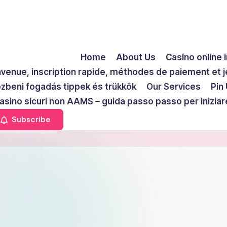
Home
About Us
Casino online 
nvenue, inscription rapide, méthodes de paiement et 
zbeni fogadás tippek és trükkök
Our Services
Pin
asino sicuri non AAMS – guida passo passo per iniziar
Subscribe