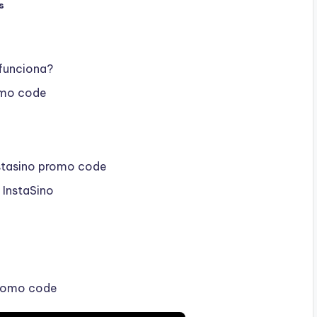
s
funciona?
romo code
nstasino promo code
 InstaSino
promo code