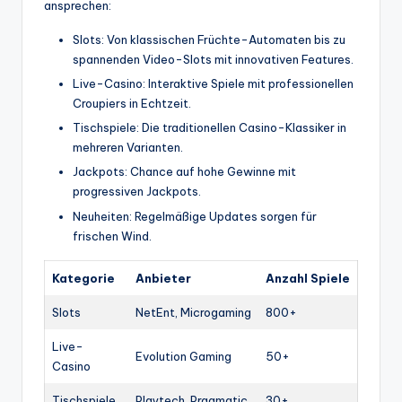
ansprechen:
Slots: Von klassischen Früchte-Automaten bis zu
spannenden Video-Slots mit innovativen Features.
Live-Casino: Interaktive Spiele mit professionellen
Croupiers in Echtzeit.
Tischspiele: Die traditionellen Casino-Klassiker in
mehreren Varianten.
Jackpots: Chance auf hohe Gewinne mit
progressiven Jackpots.
Neuheiten: Regelmäßige Updates sorgen für
frischen Wind.
Kategorie
Anbieter
Anzahl Spiele
Slots
NetEnt, Microgaming
800+
Live-
Evolution Gaming
50+
Casino
Tischspiele
Playtech, Pragmatic
30+