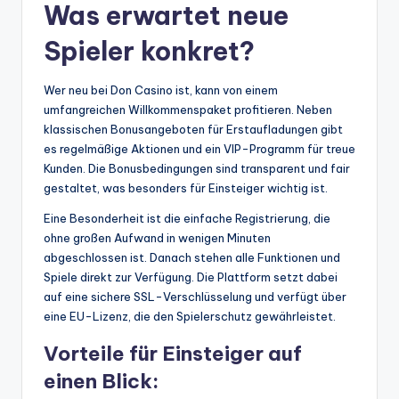
Was erwartet neue
Spieler konkret?
Wer neu bei Don Casino ist, kann von einem
umfangreichen Willkommenspaket profitieren. Neben
klassischen Bonusangeboten für Erstaufladungen gibt
es regelmäßige Aktionen und ein VIP-Programm für treue
Kunden. Die Bonusbedingungen sind transparent und fair
gestaltet, was besonders für Einsteiger wichtig ist.
Eine Besonderheit ist die einfache Registrierung, die
ohne großen Aufwand in wenigen Minuten
abgeschlossen ist. Danach stehen alle Funktionen und
Spiele direkt zur Verfügung. Die Plattform setzt dabei
auf eine sichere SSL-Verschlüsselung und verfügt über
eine EU-Lizenz, die den Spielerschutz gewährleistet.
Vorteile für Einsteiger auf
einen Blick: