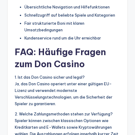
Übersichtliche Navigation und Hilfefunktionen
Schnellzugriff auf beliebte Spiele und Kategorien
Fair strukturierte Boni mit klaren
Umsatzbedingungen
Kundenservice rund um die Uhr erreichbar
FAQ: Häufige Fragen
zum Don Casino
1. Ist das Don Casino sicher und legal?
Ja, das Don Casino operiert unter einer gültigen EU-
Lizenz und verwendet modernste
Verschlüsselungstechnologien, um die Sicherheit der
Spieler zu garantieren.
2. Welche Zahlungsmethoden stehen zur Verfügung?
Spieler können zwischen klassischen Optionen wie
Kreditkarten und E-Wallets sowie Kryptowährungen
wählen. Die Auszahlungen erfolgen innerhalb kurzer Zeit.