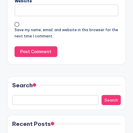
Website
Save my name, email, and website in this browser for the
next time I comment.
Search
Search
Recent Posts