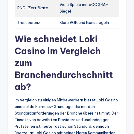
Viele Spiele mit eCOGRA-
RNG-Zertifikate
Siegel
Transparenz
Klare AGB und Bonusregeln
Wie schneidet Loki
Casino im Vergleich
zum
Branchendurchschnitt
ab?
Im Vergleich zu einigen Mitbewerbern bietet Loki Casino
eine solide Fairness-Grundlage, die mit den
Standardanforderungen der Branche übereinstimmt. Der
Einsatz von bewährten Providern und unabhängigen
Prüfstellen ist heute fast schon Standard, dennoch
überzeugt Loki Casino mit seiner klaren Kommunikation