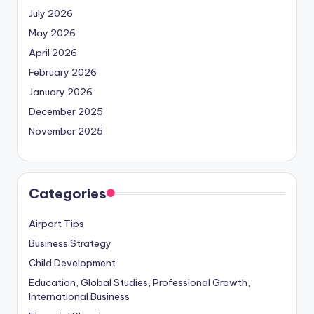
July 2026
May 2026
April 2026
February 2026
January 2026
December 2025
November 2025
Categories
Airport Tips
Business Strategy
Child Development
Education, Global Studies, Professional Growth,
International Business