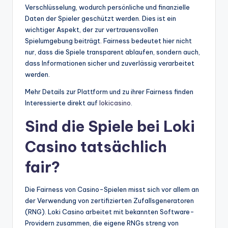
Verschlüsselung, wodurch persönliche und finanzielle
Daten der Spieler geschützt werden. Dies ist ein
wichtiger Aspekt, der zur vertrauensvollen
Spielumgebung beiträgt. Fairness bedeutet hier nicht
nur, dass die Spiele transparent ablaufen, sondern auch,
dass Informationen sicher und zuverlässig verarbeitet
werden.
Mehr Details zur Plattform und zu ihrer Fairness finden
Interessierte direkt auf
lokicasino
.
Sind die Spiele bei Loki
Casino tatsächlich
fair?
Die Fairness von Casino-Spielen misst sich vor allem an
der Verwendung von zertifizierten Zufallsgeneratoren
(RNG). Loki Casino arbeitet mit bekannten Software-
Providern zusammen, die eigene RNGs streng von