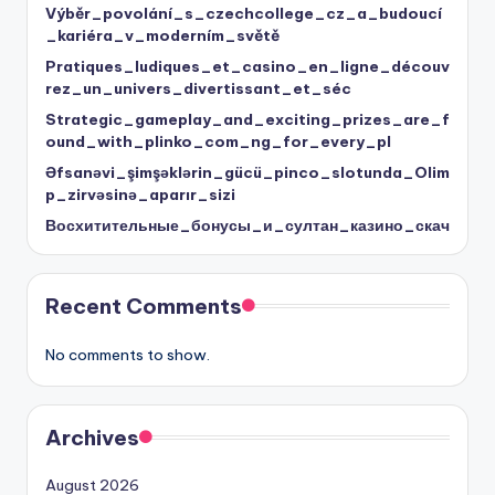
Výběr_povolání_s_czechcollege_cz_a_budoucí
_kariéra_v_moderním_světě
Pratiques_ludiques_et_casino_en_ligne_découv
rez_un_univers_divertissant_et_séc
Strategic_gameplay_and_exciting_prizes_are_f
ound_with_plinko_com_ng_for_every_pl
Əfsanəvi_şimşəklərin_gücü_pinco_slotunda_Olim
p_zirvəsinə_aparır_sizi
Восхитительные_бонусы_и_султан_казино_скач
Recent Comments
No comments to show.
Archives
August 2026