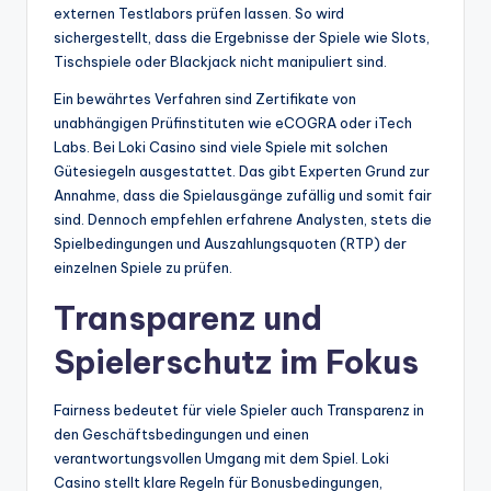
externen Testlabors prüfen lassen. So wird
sichergestellt, dass die Ergebnisse der Spiele wie Slots,
Tischspiele oder Blackjack nicht manipuliert sind.
Ein bewährtes Verfahren sind Zertifikate von
unabhängigen Prüfinstituten wie eCOGRA oder iTech
Labs. Bei Loki Casino sind viele Spiele mit solchen
Gütesiegeln ausgestattet. Das gibt Experten Grund zur
Annahme, dass die Spielausgänge zufällig und somit fair
sind. Dennoch empfehlen erfahrene Analysten, stets die
Spielbedingungen und Auszahlungsquoten (RTP) der
einzelnen Spiele zu prüfen.
Transparenz und
Spielerschutz im Fokus
Fairness bedeutet für viele Spieler auch Transparenz in
den Geschäftsbedingungen und einen
verantwortungsvollen Umgang mit dem Spiel. Loki
Casino stellt klare Regeln für Bonusbedingungen,