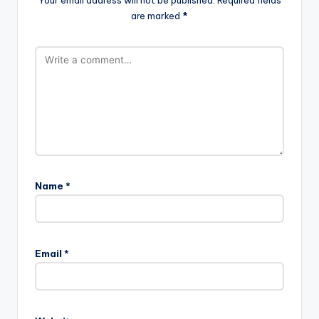
Your email address will not be published.
Required fields
are marked
*
Name
*
Email
*