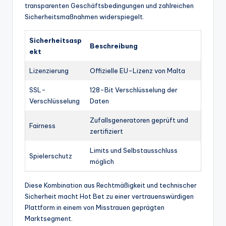
transparenten Geschäftsbedingungen und zahlreichen
Sicherheitsmaßnahmen widerspiegelt.
Sicherheitsasp
Beschreibung
ekt
Lizenzierung
Offizielle EU-Lizenz von Malta
SSL-
128-Bit Verschlüsselung der
Verschlüsselung
Daten
Zufallsgeneratoren geprüft und
Fairness
zertifiziert
Limits und Selbstausschluss
Spielerschutz
möglich
Diese Kombination aus Rechtmäßigkeit und technischer
Sicherheit macht Hot Bet zu einer vertrauenswürdigen
Plattform in einem von Misstrauen geprägten
Marktsegment.