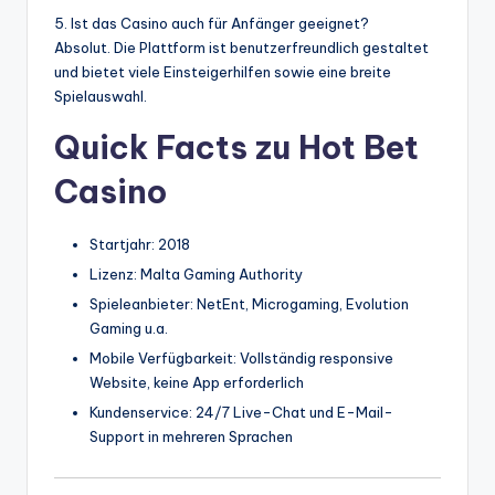
5. Ist das Casino auch für Anfänger geeignet?
Absolut. Die Plattform ist benutzerfreundlich gestaltet
und bietet viele Einsteigerhilfen sowie eine breite
Spielauswahl.
Quick Facts zu Hot Bet
Casino
Startjahr: 2018
Lizenz: Malta Gaming Authority
Spieleanbieter: NetEnt, Microgaming, Evolution
Gaming u.a.
Mobile Verfügbarkeit: Vollständig responsive
Website, keine App erforderlich
Kundenservice: 24/7 Live-Chat und E-Mail-
Support in mehreren Sprachen