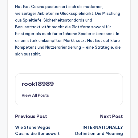
Hot Bet Casino positioniert sich als moderner,
vielseitiger Anbieter im Glücksspielmarkt. Die Mischung
aus Spieltiefe, Sicherheitsstandards und
Bonusattraktivität macht die Plattform sowohl für
Einsteiger als auch für erfahrene Spieler interessant. In
einem stark umkämpften Markt setzt Hot Bet auf klare
Kompetenz und Nutzerorientierung – eine Strategie, die
sich auszahlt.
rook18989
View All Posts
Post
Previous Post
Next Post
Wie Stone Vegas
INTERNATIONALLY
navigation
Casino die Bonuswelt
Definition and Meaning