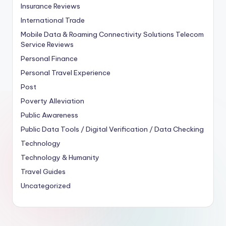
Insurance Reviews
International Trade
Mobile Data & Roaming Connectivity Solutions Telecom
Service Reviews
Personal Finance
Personal Travel Experience
Post
Poverty Alleviation
Public Awareness
Public Data Tools / Digital Verification / Data Checking
Technology
Technology & Humanity
Travel Guides
Uncategorized