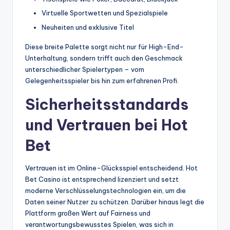
Virtuelle Sportwetten und Spezialspiele
Neuheiten und exklusive Titel
Diese breite Palette sorgt nicht nur für High-End-
Unterhaltung, sondern trifft auch den Geschmack
unterschiedlicher Spielertypen – vom
Gelegenheitsspieler bis hin zum erfahrenen Profi.
Sicherheitsstandards
und Vertrauen bei Hot
Bet
Vertrauen ist im Online-Glücksspiel entscheidend. Hot
Bet Casino ist entsprechend lizenziert und setzt
moderne Verschlüsselungstechnologien ein, um die
Daten seiner Nutzer zu schützen. Darüber hinaus legt die
Plattform großen Wert auf Fairness und
verantwortungsbewusstes Spielen, was sich in