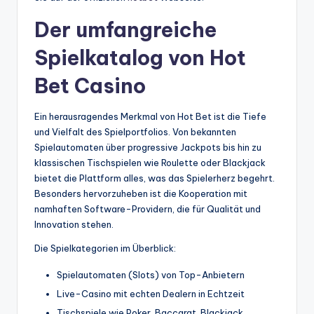
Der umfangreiche
Spielkatalog von Hot
Bet Casino
Ein herausragendes Merkmal von Hot Bet ist die Tiefe
und Vielfalt des Spielportfolios. Von bekannten
Spielautomaten über progressive Jackpots bis hin zu
klassischen Tischspielen wie Roulette oder Blackjack
bietet die Plattform alles, was das Spielerherz begehrt.
Besonders hervorzuheben ist die Kooperation mit
namhaften Software-Providern, die für Qualität und
Innovation stehen.
Die Spielkategorien im Überblick:
Spielautomaten (Slots) von Top-Anbietern
Live-Casino mit echten Dealern in Echtzeit
Tischspiele wie Poker, Baccarat, Blackjack