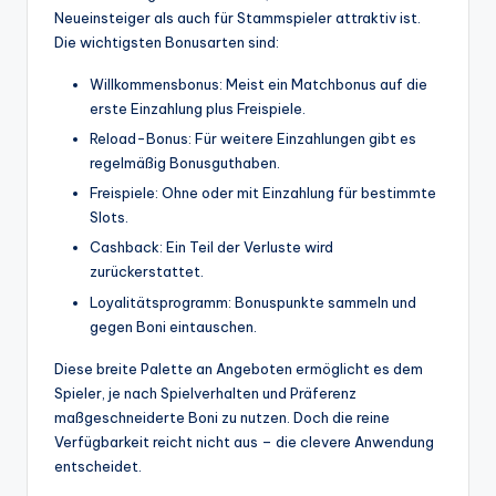
Neueinsteiger als auch für Stammspieler attraktiv ist.
Die wichtigsten Bonusarten sind:
Willkommensbonus: Meist ein Matchbonus auf die
erste Einzahlung plus Freispiele.
Reload-Bonus: Für weitere Einzahlungen gibt es
regelmäßig Bonusguthaben.
Freispiele: Ohne oder mit Einzahlung für bestimmte
Slots.
Cashback: Ein Teil der Verluste wird
zurückerstattet.
Loyalitätsprogramm: Bonuspunkte sammeln und
gegen Boni eintauschen.
Diese breite Palette an Angeboten ermöglicht es dem
Spieler, je nach Spielverhalten und Präferenz
maßgeschneiderte Boni zu nutzen. Doch die reine
Verfügbarkeit reicht nicht aus – die clevere Anwendung
entscheidet.