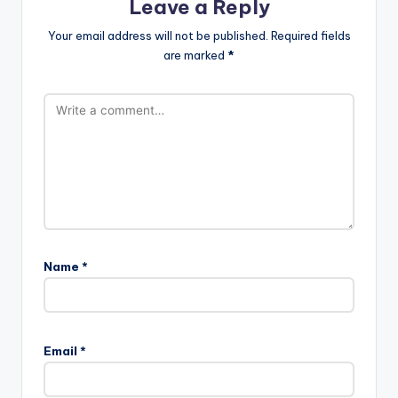
Leave a Reply
Your email address will not be published.
Required fields
are marked
*
Name
*
Email
*