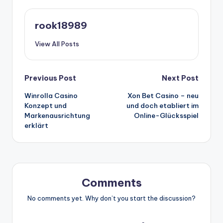
rook18989
View All Posts
Post
Previous Post
Next Post
Winrolla Casino
Xon Bet Casino – neu
navigation
Konzept und
und doch etabliert im
Markenausrichtung
Online-Glücksspiel
erklärt
Comments
No comments yet. Why don’t you start the discussion?