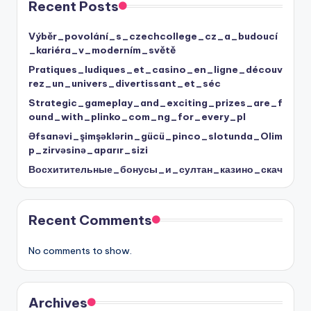
Recent Posts
Výběr_povolání_s_czechcollege_cz_a_budoucí
_kariéra_v_moderním_světě
Pratiques_ludiques_et_casino_en_ligne_découv
rez_un_univers_divertissant_et_séc
Strategic_gameplay_and_exciting_prizes_are_f
ound_with_plinko_com_ng_for_every_pl
Əfsanəvi_şimşəklərin_gücü_pinco_slotunda_Olim
p_zirvəsinə_aparır_sizi
Восхитительные_бонусы_и_султан_казино_скач
Recent Comments
No comments to show.
Archives