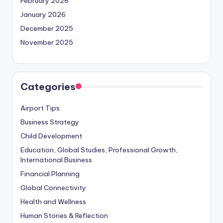
February 2026
January 2026
December 2025
November 2025
Categories
Airport Tips
Business Strategy
Child Development
Education, Global Studies, Professional Growth,
International Business
Financial Planning
Global Connectivity
Health and Wellness
Human Stories & Reflection