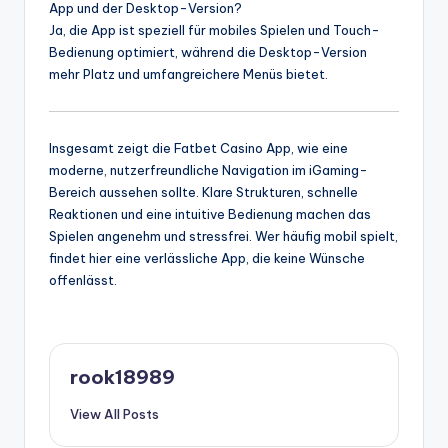
App und der Desktop-Version?
Ja, die App ist speziell für mobiles Spielen und Touch-
Bedienung optimiert, während die Desktop-Version
mehr Platz und umfangreichere Menüs bietet.
Insgesamt zeigt die Fatbet Casino App, wie eine
moderne, nutzerfreundliche Navigation im iGaming-
Bereich aussehen sollte. Klare Strukturen, schnelle
Reaktionen und eine intuitive Bedienung machen das
Spielen angenehm und stressfrei. Wer häufig mobil spielt,
findet hier eine verlässliche App, die keine Wünsche
offenlässt.
rook18989
View All Posts