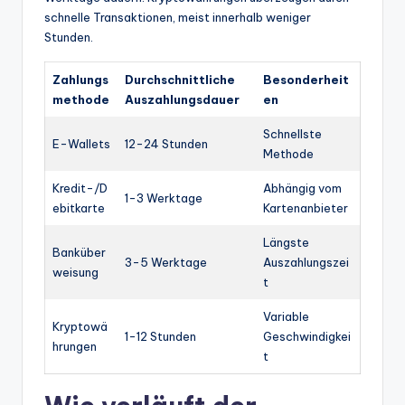
schnelle Transaktionen, meist innerhalb weniger
Stunden.
Zahlungs
Durchschnittliche
Besonderheit
methode
Auszahlungsdauer
en
Schnellste
E-Wallets
12-24 Stunden
Methode
Kredit-/D
Abhängig vom
1-3 Werktage
ebitkarte
Kartenanbieter
Längste
Banküber
3-5 Werktage
Auszahlungszei
weisung
t
Variable
Kryptowä
1-12 Stunden
Geschwindigkei
hrungen
t