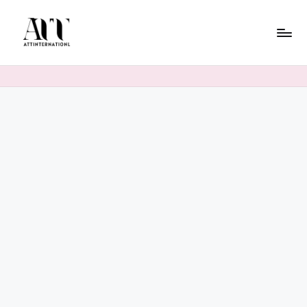
Skip
to
A
ATTINTERNATIONL
content
T
&
T