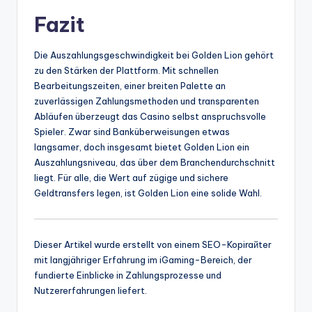
Fazit
Die Auszahlungsgeschwindigkeit bei Golden Lion gehört
zu den Stärken der Plattform. Mit schnellen
Bearbeitungszeiten, einer breiten Palette an
zuverlässigen Zahlungsmethoden und transparenten
Abläufen überzeugt das Casino selbst anspruchsvolle
Spieler. Zwar sind Banküberweisungen etwas
langsamer, doch insgesamt bietet Golden Lion ein
Auszahlungsniveau, das über dem Branchendurchschnitt
liegt. Für alle, die Wert auf zügige und sichere
Geldtransfers legen, ist Golden Lion eine solide Wahl.
Dieser Artikel wurde erstellt von einem SEO-Kopiraйter
mit langjähriger Erfahrung im iGaming-Bereich, der
fundierte Einblicke in Zahlungsprozesse und
Nutzererfahrungen liefert.