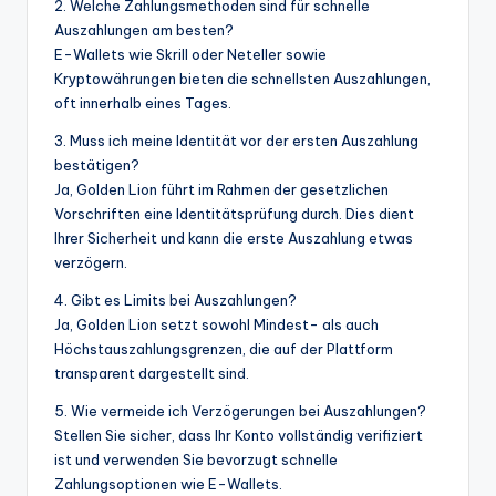
2. Welche Zahlungsmethoden sind für schnelle
Auszahlungen am besten?
E-Wallets wie Skrill oder Neteller sowie
Kryptowährungen bieten die schnellsten Auszahlungen,
oft innerhalb eines Tages.
3. Muss ich meine Identität vor der ersten Auszahlung
bestätigen?
Ja, Golden Lion führt im Rahmen der gesetzlichen
Vorschriften eine Identitätsprüfung durch. Dies dient
Ihrer Sicherheit und kann die erste Auszahlung etwas
verzögern.
4. Gibt es Limits bei Auszahlungen?
Ja, Golden Lion setzt sowohl Mindest- als auch
Höchstauszahlungsgrenzen, die auf der Plattform
transparent dargestellt sind.
5. Wie vermeide ich Verzögerungen bei Auszahlungen?
Stellen Sie sicher, dass Ihr Konto vollständig verifiziert
ist und verwenden Sie bevorzugt schnelle
Zahlungsoptionen wie E-Wallets.