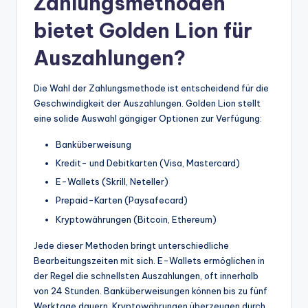
Zahlungsmethoden
bietet Golden Lion für
Auszahlungen?
Die Wahl der Zahlungsmethode ist entscheidend für die
Geschwindigkeit der Auszahlungen. Golden Lion stellt
eine solide Auswahl gängiger Optionen zur Verfügung:
Banküberweisung
Kredit- und Debitkarten (Visa, Mastercard)
E-Wallets (Skrill, Neteller)
Prepaid-Karten (Paysafecard)
Kryptowährungen (Bitcoin, Ethereum)
Jede dieser Methoden bringt unterschiedliche
Bearbeitungszeiten mit sich. E-Wallets ermöglichen in
der Regel die schnellsten Auszahlungen, oft innerhalb
von 24 Stunden. Banküberweisungen können bis zu fünf
Werktage dauern. Kryptowährungen überzeugen durch