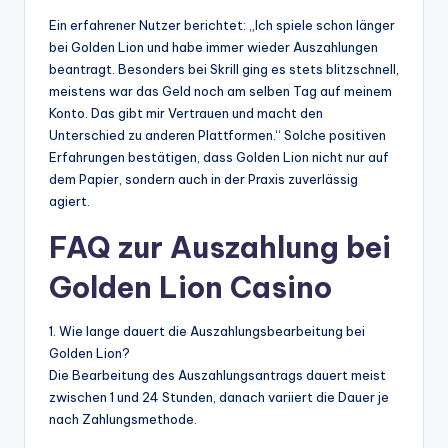
Ein erfahrener Nutzer berichtet: „Ich spiele schon länger
bei Golden Lion und habe immer wieder Auszahlungen
beantragt. Besonders bei Skrill ging es stets blitzschnell,
meistens war das Geld noch am selben Tag auf meinem
Konto. Das gibt mir Vertrauen und macht den
Unterschied zu anderen Plattformen.“ Solche positiven
Erfahrungen bestätigen, dass Golden Lion nicht nur auf
dem Papier, sondern auch in der Praxis zuverlässig
agiert.
FAQ zur Auszahlung bei
Golden Lion Casino
1. Wie lange dauert die Auszahlungsbearbeitung bei
Golden Lion?
Die Bearbeitung des Auszahlungsantrags dauert meist
zwischen 1 und 24 Stunden, danach variiert die Dauer je
nach Zahlungsmethode.