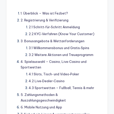
by
1. Überblick – Was ist Fezbet?
2. Registrierung & Verifizierung
2.1 Schritt‑für‑Schritt Anmeldung
2.2 KYC‑Verfahren (Know Your Customer)
3. Bonusangebote & Wettanforderungen
3.1 Willkommensbonus und Gratis‑Spins
3.2 Weitere Aktionen und Treueprogramm
4. Spielauswahl – Casino, Live‑Casino und
Sportwetten
4.1 Slots, Tisch‑ und Video‑Poker
4.2 Live‑Dealer‑Casino
4.3 Sportwetten – Fußball, Tennis & mehr
5. Zahlungsmethoden &
Auszahlungsgeschwindigkeit
6. Mobile Nutzung und App