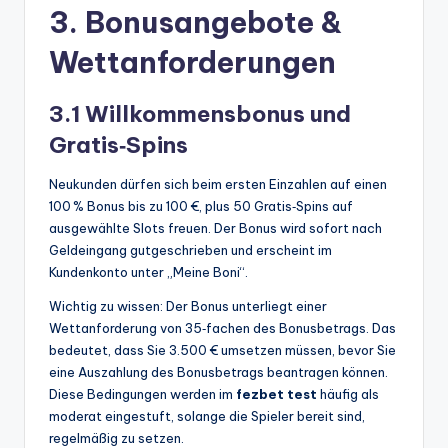
3. Bonusangebote &
Wettanforderungen
3.1 Willkommensbonus und
Gratis‑Spins
Neukunden dürfen sich beim ersten Einzahlen auf einen
100 % Bonus bis zu 100 €, plus 50 Gratis‑Spins auf
ausgewählte Slots freuen. Der Bonus wird sofort nach
Geldeingang gutgeschrieben und erscheint im
Kundenkonto unter „Meine Boni“.
Wichtig zu wissen: Der Bonus unterliegt einer
Wettanforderung von 35‑fachen des Bonusbetrags. Das
bedeutet, dass Sie 3.500 € umsetzen müssen, bevor Sie
eine Auszahlung des Bonusbetrags beantragen können.
Diese Bedingungen werden im
fezbet test
häufig als
moderat eingestuft, solange die Spieler bereit sind,
regelmäßig zu setzen.