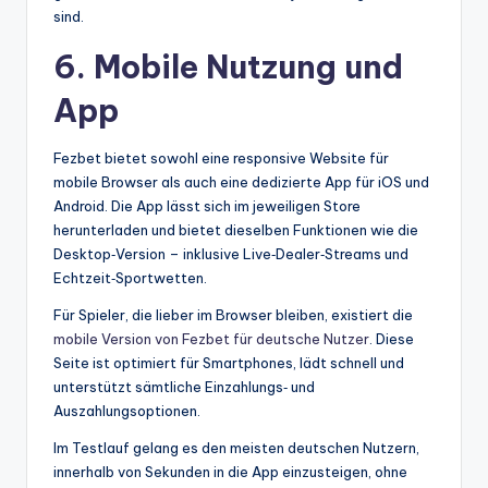
sind.
6. Mobile Nutzung und
App
Fezbet bietet sowohl eine responsive Website für
mobile Browser als auch eine dedizierte App für iOS und
Android. Die App lässt sich im jeweiligen Store
herunterladen und bietet dieselben Funktionen wie die
Desktop‑Version – inklusive Live‑Dealer‑Streams und
Echtzeit‑Sportwetten.
Für Spieler, die lieber im Browser bleiben, existiert die
mobile Version von Fezbet für deutsche Nutzer
. Diese
Seite ist optimiert für Smartphones, lädt schnell und
unterstützt sämtliche Einzahlungs‑ und
Auszahlungsoptionen.
Im Testlauf gelang es den meisten deutschen Nutzern,
innerhalb von Sekunden in die App einzusteigen, ohne