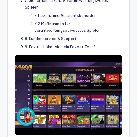
7. Sicherheit, Lizenz & verantwortungsvolles
Spielen
7.1 Lizenz und Aufsichtsbehörden
7.2 Maßnahmen für
verantwortungsbewusstes Spielen
8. Kundenservice & Support
9. Fazit – Lohnt sich ein Fezbet Test?