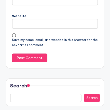
Website
Save my name, email, and website in this browser for the
next time I comment.
Search
Search