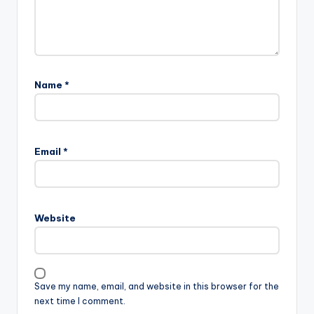
Name
*
Email
*
Website
Save my name, email, and website in this browser for the
next time I comment.