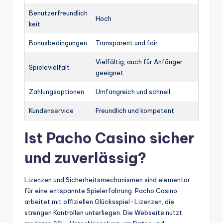
Benutzerfreundlich
Hoch
keit
Bonusbedingungen
Transparent und fair
Vielfältig, auch für Anfänger
Spielevielfalt
geeignet
Zahlungsoptionen
Umfangreich und schnell
Kundenservice
Freundlich und kompetent
Ist Pacho Casino sicher
und zuverlässig?
Lizenzen und Sicherheitsmechanismen sind elementar
für eine entspannte Spielerfahrung. Pacho Casino
arbeitet mit offiziellen Glücksspiel-Lizenzen, die
strengen Kontrollen unterliegen. Die Webseite nutzt