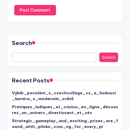
Search
Search
Recent Posts
Výběr_povolání_s_czechcollege_cz_a_budoucí
_kariéra_v_moderním_světě
Pratiques_ludiques_et_casino_en_ligne_découv
rez_un_univers_divertissant_et_séc
Strategic_gameplay_and_exciting_prizes_are_f
ound_with_plinko_com_ng_for_every_pl