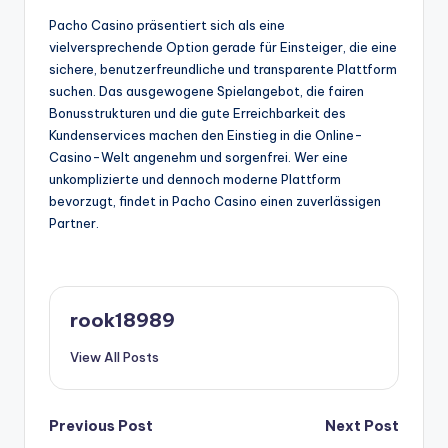
Pacho Casino präsentiert sich als eine
vielversprechende Option gerade für Einsteiger, die eine
sichere, benutzerfreundliche und transparente Plattform
suchen. Das ausgewogene Spielangebot, die fairen
Bonusstrukturen und die gute Erreichbarkeit des
Kundenservices machen den Einstieg in die Online-
Casino-Welt angenehm und sorgenfrei. Wer eine
unkomplizierte und dennoch moderne Plattform
bevorzugt, findet in Pacho Casino einen zuverlässigen
Partner.
rook18989
View All Posts
Post
Previous Post
Next Post