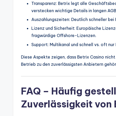
Transparenz: Betrix legt alle Geschäftsbe
verstecken wichtige Details in langen AGB
Auszahlungszeiten: Deutlich schneller bei 
Lizenz und Sicherheit: Europäische Lizenze
fragwürdige Offshore-Lizenzen.
Support: Multikanal und schnell vs. oft nu
Diese Aspekte zeigen, dass Betrix Casino nicht
Betrieb zu den zuverlässigsten Anbietern gehör
FAQ – Häufig gestell
Zuverlässigkeit von 