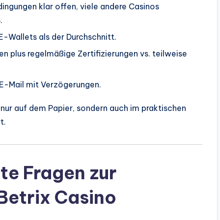
dingungen klar offen, viele andere Casinos
.
E-Wallets als der Durchschnitt.
n plus regelmäßige Zertifizierungen vs. teilweise
r E-Mail mit Verzögerungen.
 nur auf dem Papier, sondern auch im praktischen
t.
te Fragen zur
Betrix Casino