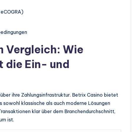
B. eCOGRA)
sbedingungen
 Vergleich: Wie
st die Ein- und
über ihre Zahlungsinfrastruktur. Betrix Casino bietet
s sowohl klassische als auch moderne Lösungen
 Transaktionen klar über dem Branchendurchschnitt,
um ist.