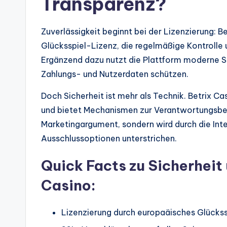
Transparenz?
Zuverlässigkeit beginnt bei der Lizenzierung: B
Glücksspiel-Lizenz, die regelmäßige Kontrolle 
Ergänzend dazu nutzt die Plattform moderne SS
Zahlungs- und Nutzerdaten schützen.
Doch Sicherheit ist mehr als Technik. Betrix Cas
und bietet Mechanismen zur Verantwortungsbewu
Marketingargument, sondern wird durch die Int
Ausschlussoptionen unterstrichen.
Quick Facts zu Sicherheit 
Casino:
Lizenzierung durch europaäisches Glücks