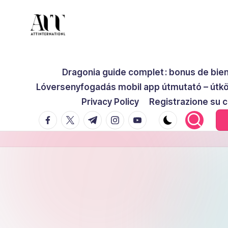
Skip
to
A
ATTINTERNATIONL
content
T
Dragonia guide complet : bonus de bie
&
Lóversenyfogadás mobil app útmutató – útkö
Privacy Policy
Registrazione su c
T
facebook.com
twitter.com
t.me
instagram.com
youtube.com