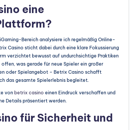
sino eine
Plattform?
 iGaming-Bereich analysiere ich regelmäßig Online-
trix Casino sticht dabei durch eine klare Fokussierung
form verzichtet bewusst auf undurchsichtige Praktiken
offen, was gerade für neue Spieler ein großer
ten oder Spielangebot – Betrix Casino schafft
ch das gesamte Spielerlebnis begleitet.
ite von
betrix casino
einen Eindruck verschaffen und
che Details präsentiert werden.
ino für Sicherheit und