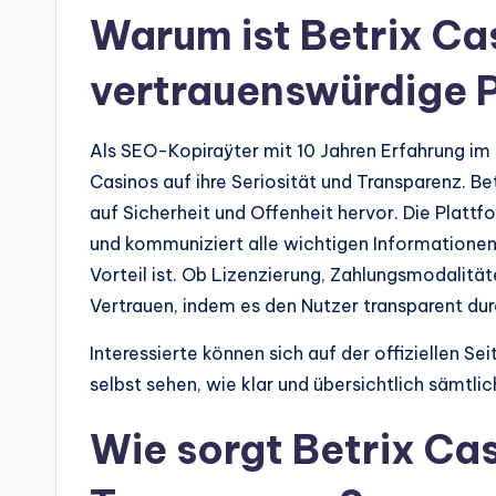
Warum ist Betrix Ca
vertrauenswürdige 
Als SEO-Kopiraÿter mit 10 Jahren Erfahrung im
Casinos auf ihre Seriosität und Transparenz. Be
auf Sicherheit und Offenheit hervor. Die Platt
und kommuniziert alle wichtigen Informationen 
Vorteil ist. Ob Lizenzierung, Zahlungsmodalitä
Vertrauen, indem es den Nutzer transparent dur
Interessierte können sich auf der offiziellen Se
selbst sehen, wie klar und übersichtlich sämtli
Wie sorgt Betrix Cas