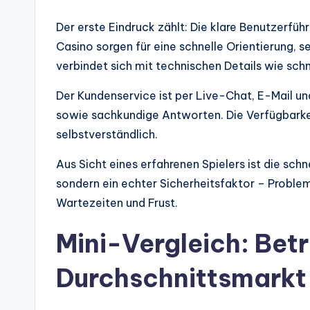
Der erste Eindruck zählt: Die klare Benutzerfüh
Casino sorgen für eine schnelle Orientierung, 
verbindet sich mit technischen Details wie sch
Der Kundenservice ist per Live-Chat, E-Mail u
sowie sachkundige Antworten. Die Verfügbarke
selbstverständlich.
Aus Sicht eines erfahrenen Spielers ist die schn
sondern ein echter Sicherheitsfaktor – Proble
Wartezeiten und Frust.
Mini-Vergleich: Betr
Durchschnittsmarkt