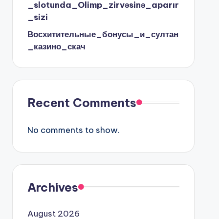
_slotunda_Olimp_zirvəsinə_aparır
_sizi
Восхитительные_бонусы_и_султан
_казино_скач
Recent Comments
No comments to show.
Archives
August 2026