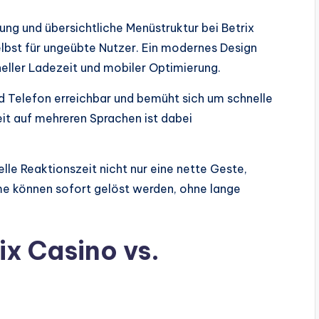
rung und übersichtliche Menüstruktur bei Betrix
selbst für ungeübte Nutzer. Ein modernes Design
neller Ladezeit und mobiler Optimierung.
nd Telefon erreichbar und bemüht sich um schnelle
it auf mehreren Sprachen ist dabei
elle Reaktionszeit nicht nur eine nette Geste,
me können sofort gelöst werden, ohne lange
ix Casino vs.