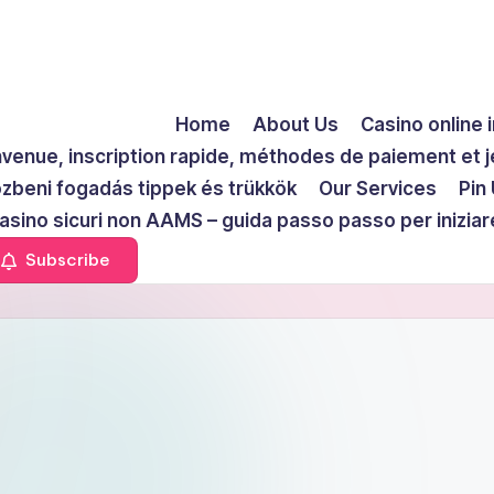
Home
About Us
Casino online 
nvenue, inscription rapide, méthodes de paiement et 
zbeni fogadás tippek és trükkök
Our Services
Pin
asino sicuri non AAMS – guida passo passo per iniziar
Subscribe