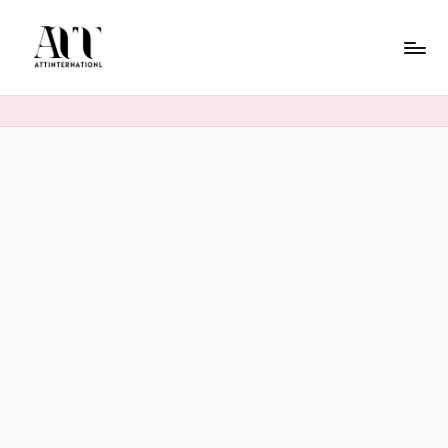
Skip
to
A
ATTINTERNATIONL
content
T
&
T