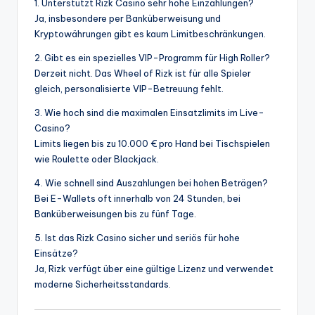
1. Unterstützt Rizk Casino sehr hohe Einzahlungen?
Ja, insbesondere per Banküberweisung und
Kryptowährungen gibt es kaum Limitbeschränkungen.
2. Gibt es ein spezielles VIP-Programm für High Roller?
Derzeit nicht. Das Wheel of Rizk ist für alle Spieler
gleich, personalisierte VIP-Betreuung fehlt.
3. Wie hoch sind die maximalen Einsatzlimits im Live-
Casino?
Limits liegen bis zu 10.000 € pro Hand bei Tischspielen
wie Roulette oder Blackjack.
4. Wie schnell sind Auszahlungen bei hohen Beträgen?
Bei E-Wallets oft innerhalb von 24 Stunden, bei
Banküberweisungen bis zu fünf Tage.
5. Ist das Rizk Casino sicher und seriös für hohe
Einsätze?
Ja, Rizk verfügt über eine gültige Lizenz und verwendet
moderne Sicherheitsstandards.