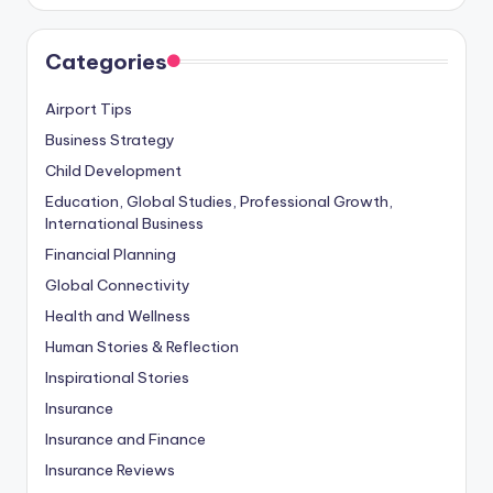
Categories
Airport Tips
Business Strategy
Child Development
Education, Global Studies, Professional Growth,
International Business
Financial Planning
Global Connectivity
Health and Wellness
Human Stories & Reflection
Inspirational Stories
Insurance
Insurance and Finance
Insurance Reviews