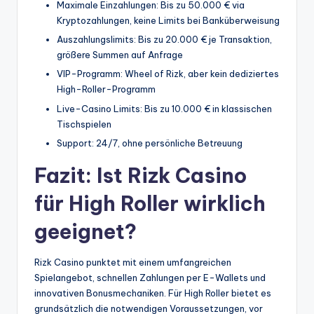
Maximale Einzahlungen: Bis zu 50.000 € via
Kryptozahlungen, keine Limits bei Banküberweisung
Auszahlungslimits: Bis zu 20.000 € je Transaktion,
größere Summen auf Anfrage
VIP-Programm: Wheel of Rizk, aber kein dediziertes
High-Roller-Programm
Live-Casino Limits: Bis zu 10.000 € in klassischen
Tischspielen
Support: 24/7, ohne persönliche Betreuung
Fazit: Ist Rizk Casino
für High Roller wirklich
geeignet?
Rizk Casino punktet mit einem umfangreichen
Spielangebot, schnellen Zahlungen per E-Wallets und
innovativen Bonusmechaniken. Für High Roller bietet es
grundsätzlich die notwendigen Voraussetzungen, vor