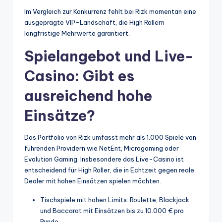
Im Vergleich zur Konkurrenz fehlt bei Rizk momentan eine
ausgeprägte VIP-Landschaft, die High Rollern
langfristige Mehrwerte garantiert.
Spielangebot und Live-
Casino: Gibt es
ausreichend hohe
Einsätze?
Das Portfolio von Rizk umfasst mehr als 1.000 Spiele von
führenden Providern wie NetEnt, Microgaming oder
Evolution Gaming. Insbesondere das Live-Casino ist
entscheidend für High Roller, die in Echtzeit gegen reale
Dealer mit hohen Einsätzen spielen möchten.
Tischspiele mit hohen Limits: Roulette, Blackjack
und Baccarat mit Einsätzen bis zu 10.000 € pro
Runde