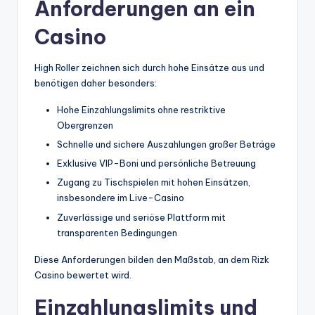
Anforderungen an ein
Casino
High Roller zeichnen sich durch hohe Einsätze aus und
benötigen daher besonders:
Hohe Einzahlungslimits ohne restriktive
Obergrenzen
Schnelle und sichere Auszahlungen großer Beträge
Exklusive VIP-Boni und persönliche Betreuung
Zugang zu Tischspielen mit hohen Einsätzen,
insbesondere im Live-Casino
Zuverlässige und seriöse Plattform mit
transparenten Bedingungen
Diese Anforderungen bilden den Maßstab, an dem Rizk
Casino bewertet wird.
Einzahlungslimits und