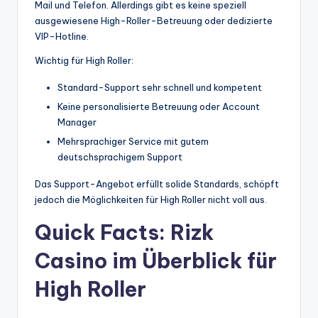
Mail und Telefon. Allerdings gibt es keine speziell
ausgewiesene High-Roller-Betreuung oder dedizierte
VIP-Hotline.
Wichtig für High Roller:
Standard-Support sehr schnell und kompetent
Keine personalisierte Betreuung oder Account
Manager
Mehrsprachiger Service mit gutem
deutschsprachigem Support
Das Support-Angebot erfüllt solide Standards, schöpft
jedoch die Möglichkeiten für High Roller nicht voll aus.
Quick Facts: Rizk
Casino im Überblick für
High Roller