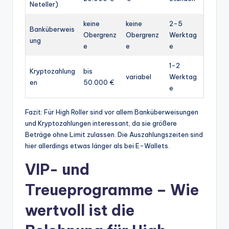
Neteller)
keine
keine
2-5
Banküberweis
Obergrenz
Obergrenz
Werktag
ung
e
e
e
1-2
Kryptozahlung
bis
variabel
Werktag
en
50.000 €
e
Fazit: Für High Roller sind vor allem Banküberweisungen
und Kryptozahlungen interessant, da sie größere
Beträge ohne Limit zulassen. Die Auszahlungszeiten sind
hier allerdings etwas länger als bei E-Wallets.
VIP- und
Treueprogramme – Wie
wertvoll ist die