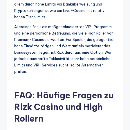
allem durch hohe Limits via Banküberweisung und
Kryptozahlungen sowie ein Live-Casino mit relativ
hohen Tischlimits.
Allerdings fehlt ein maßgeschneidertes VIP-Programm
und eine persönliche Betreuung, die viele High Roller von
Premium-Casinos erwarten. Für Spieler, die gelegentlich
hohe Einsätze tätigen und Wert auf ein motivierendes
Bonussystem legen, ist Rizk durchaus eine Option. Wer
jedoch dauerhafte Exklusivität, sehr hohe persönliche
Limits und VIP-Services sucht, sollte Alternativen
prüfen.
FAQ: Häufige Fragen zu
Rizk Casino und High
Rollern