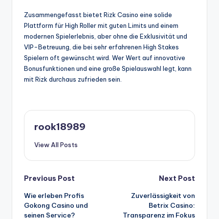
Zusammengefasst bietet Rizk Casino eine solide
Plattform für High Roller mit guten Limits und einem
modernen Spielerlebnis, aber ohne die Exklusivität und
VIP-Betreuung, die bei sehr erfahrenen High Stakes
Spielern oft gewünscht wird. Wer Wert auf innovative
Bonusfunktionen und eine große Spielauswahl legt, kann
mit Rizk durchaus zufrieden sein.
rook18989
View All Posts
Post
Previous Post
Next Post
Wie erleben Profis
Zuverlässigkeit von
navigation
Gokong Casino und
Betrix Casino:
seinen Service?
Transparenz im Fokus