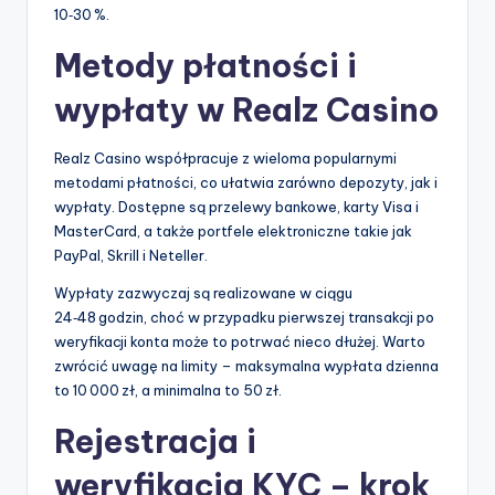
10‑30 %.
Metody płatności i
wypłaty w Realz Casino
Realz Casino współpracuje z wieloma popularnymi
metodami płatności, co ułatwia zarówno depozyty, jak i
wypłaty. Dostępne są przelewy bankowe, karty Visa i
MasterCard, a także portfele elektroniczne takie jak
PayPal, Skrill i Neteller.
Wypłaty zazwyczaj są realizowane w ciągu
24‑48 godzin, choć w przypadku pierwszej transakcji po
weryfikacji konta może to potrwać nieco dłużej. Warto
zwrócić uwagę na limity – maksymalna wypłata dzienna
to 10 000 zł, a minimalna to 50 zł.
Rejestracja i
weryfikacja KYC – krok