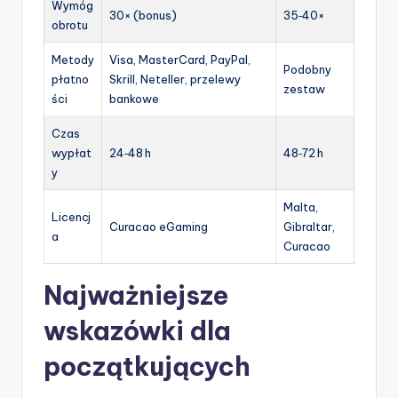
Wymóg
30× (bonus)
35‑40×
obrotu
Metody
Visa, MasterCard, PayPal,
Podobny
płatno
Skrill, Neteller, przelewy
zestaw
ści
bankowe
Czas
wypłat
24‑48 h
48‑72 h
y
Malta,
Licencj
Curacao eGaming
Gibraltar,
a
Curacao
Najważniejsze
wskazówki dla
początkujących