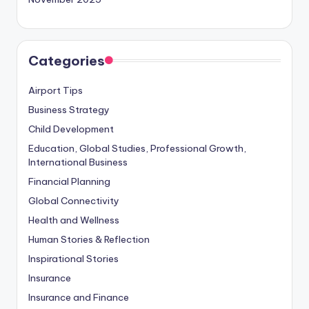
Categories
Airport Tips
Business Strategy
Child Development
Education, Global Studies, Professional Growth,
International Business
Financial Planning
Global Connectivity
Health and Wellness
Human Stories & Reflection
Inspirational Stories
Insurance
Insurance and Finance