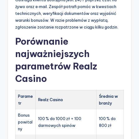
żywo oraz e‑mail. Zespół potrafi pomóc w kwestiach
technicznych, weryfikacji dokumentów oraz wyjaśnić
warunki bonusów. W razie problemów z wypłatą,
zgłoszenie zostanie rozpatrzone w ciągu kilku godzin.
Porównanie
najważniejszych
parametrów Realz
Casino
Parame
Średnia w
Realz Casino
tr
branży
Bonus
100 % do 1000 zł + 100
100 % do
powital
darmowych spinów
800 zł
ny