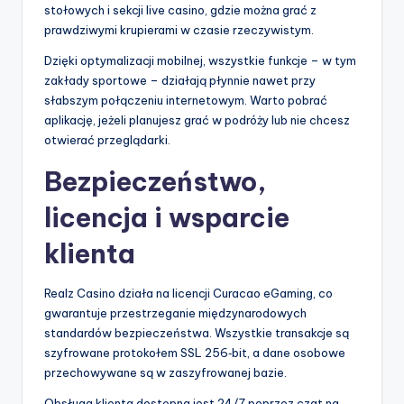
stołowych i sekcji live casino, gdzie można grać z
prawdziwymi krupierami w czasie rzeczywistym.
Dzięki optymalizacji mobilnej, wszystkie funkcje – w tym
zakłady sportowe – działają płynnie nawet przy
słabszym połączeniu internetowym. Warto pobrać
aplikację, jeżeli planujesz grać w podróży lub nie chcesz
otwierać przeglądarki.
Bezpieczeństwo,
licencja i wsparcie
klienta
Realz Casino działa na licencji Curacao eGaming, co
gwarantuje przestrzeganie międzynarodowych
standardów bezpieczeństwa. Wszystkie transakcje są
szyfrowane protokołem SSL 256‑bit, a dane osobowe
przechowywane są w zaszyfrowanej bazie.
Obsługa klienta dostępna jest 24/7 poprzez czat na