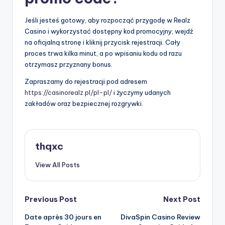
Jeśli jesteś gotowy, aby rozpocząć przygodę w Realz
Casino i wykorzystać dostępny kod promocyjny, wejdź
na oficjalną stronę i kliknij przycisk rejestracji. Cały
proces trwa kilka minut, a po wpisaniu kodu od razu
otrzymasz przyznany bonus.
Zapraszamy do rejestracji pod adresem
https://casinorealz.pl/pl-pl/
i życzymy udanych
zakładów oraz bezpiecznej rozgrywki.
thqxc
View All Posts
Post
Previous Post
Next Post
Date après 30 jours en
DivaSpin Casino Review
navigation