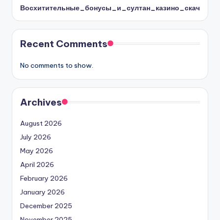
Восхитительные_бонусы_и_султан_казино_скач
Recent Comments
No comments to show.
Archives
August 2026
July 2026
May 2026
April 2026
February 2026
January 2026
December 2025
November 2025