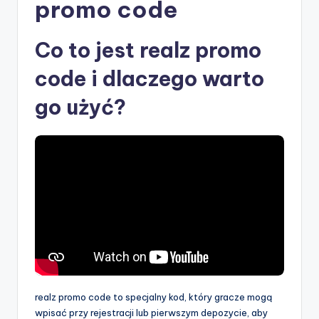
promo code
Co to jest realz promo
code i dlaczego warto
go użyć?
realz promo code to specjalny kod, który gracze mogą
wpisać przy rejestracji lub pierwszym depozycie, aby