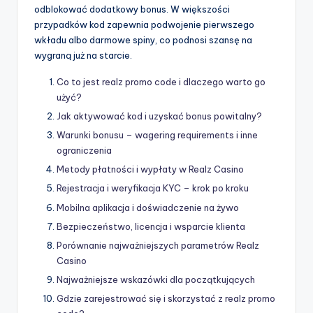
odblokować dodatkowy bonus. W większości
przypadków kod zapewnia podwojenie pierwszego
wkładu albo darmowe spiny, co podnosi szansę na
wygraną już na starcie.
Co to jest realz promo code i dlaczego warto go
użyć?
Jak aktywować kod i uzyskać bonus powitalny?
Warunki bonusu – wagering requirements i inne
ograniczenia
Metody płatności i wypłaty w Realz Casino
Rejestracja i weryfikacja KYC – krok po kroku
Mobilna aplikacja i doświadczenie na żywo
Bezpieczeństwo, licencja i wsparcie klienta
Porównanie najważniejszych parametrów Realz
Casino
Najważniejsze wskazówki dla początkujących
Gdzie zarejestrować się i skorzystać z realz promo