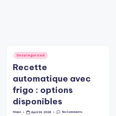
Posted
Uncategorized
in
Recette
automatique avec
frigo : options
disponibles
No Comments
thqxc
April 24, 2026
Posted