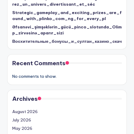
rez_un_univers_divertissant_et_séc
Strategic_gameplay_and_exciting_prizes_are_f
ound_with_plinko_com_ng_for_every_pl
Əfsanəvi_şimşəklərin_gücü_pinco_slotunda_Olim
p_zirvəsinə_aparır_sizi
Восхитительные_бонусы_и_султан_казино_скач
Recent Comments
No comments to show.
Archives
August 2026
July 2026
May 2026