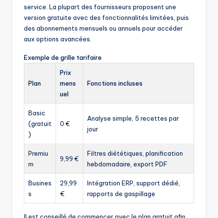
service. La plupart des fournisseurs proposent une
version gratuite avec des fonctionnalités limitées, puis
des abonnements mensuels ou annuels pour accéder
aux options avancées.
Exemple de grille tarifaire
Prix
Plan
mens
Fonctions incluses
uel
Basic
Analyse simple, 5 recettes par
(gratuit
0 €
jour
)
Premiu
Filtres diététiques, planification
9,99 €
m
hebdomadaire, export PDF
Busines
29,99
Intégration ERP, support dédié,
s
€
rapports de gaspillage
Il est conseillé de commencer avec le plan gratuit afin